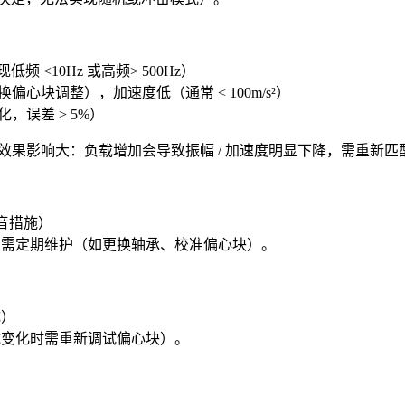
频 <10Hz 或高频> 500Hz）
块调整），加速度低（通常 < 100m/s²）
，误差 > 5%）
振动效果影响大：负载增加会导致振幅 / 加速度明显下降，需重新
隔音措施）
，需定期维护（如更换轴承、校准偏心块）。
成）
载变化时需重新调试偏心块）。