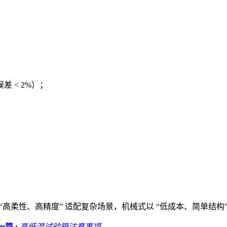
 < 2%）；
 “高柔性、高精度” 适配复杂场景，机械式以 “低成本、简单结
一篇 :
高低温试验箱注意事项