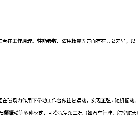
二者在
工作原理、性能参数、适用场景
等方面存在显著差异，以下
在磁场力作用下带动工作台做往复运动，实现正弦 / 随机振动
扫频振动
等多种模式，可模拟复杂工况（如汽车行驶、航空航天
）