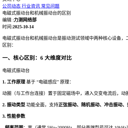
公司动态
行业资讯
常见问题
电磁式振动台和机械振动台的区别
编辑 :
力测网络部
时间:
2025-10-14
电磁式振动台和机械振动台是振动测试领域中两种核心设备，
区别：
一、核心区别：6 大维度对比
电磁式振动台
1. 工作原理
基于 “电磁感应” 原理：
动圈（与工作台连接）置于固定磁场中，通入交变电流后，动圈
2. 振动类型
功能全面，支持
正弦振动、随机振动、冲击振动、
3. 性能参数
-
频率范围
：宽（通常 5Hz~2000Hz，部分高端型号可达 10kHz