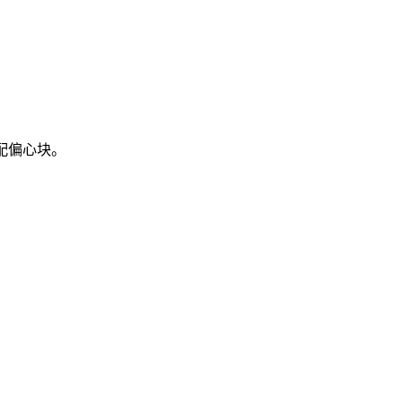
匹配偏心块。