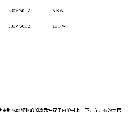
380V/50HZ
5 KW
380V/50HZ
10 KW
合金制成螺旋状的加热元件穿于内炉衬上、下、左、右的丝槽