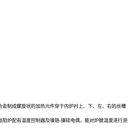
合金制成螺旋状的加热元件穿于内炉衬上、下、左、右的丝槽
电阻炉配有温度控制器及镍铬-镍硅电偶，能对炉膛温度进行测