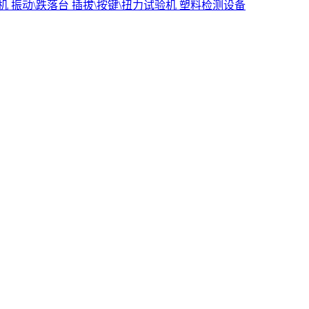
验机
振动\跌落台
插拔\按键\扭力试验机
塑料检测设备