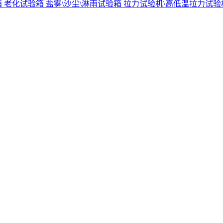
箱
老化试验箱
盐雾\沙尘\淋雨试验箱
拉力试验机\高低温拉力试