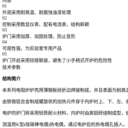
内容
01
外观采用耐高温、耐腐蚀油漆处理
02
控制采用数显仪表、配有电流表、结构新颖
03
炉门采用加厚、加固处理，防止变形
04
可观性强，为实验室专用产品
05
炉门开启采用铰链联接，避免了小手柄式开炉的危险性
技术参数
结构简介
本系列电阻炉炉壳用薄钢板经折边焊接制成，并且表面为耐高
由铁铬铝合金制成螺旋状的加热元件穿于内炉衬上、下、左、
电炉的炉门砖采用轻质耐火材料，内炉衬由高铝砖烧制成型，
测温用K型(硅碳棒电偶)热电偶，通过电炉后的热电偶孔插入