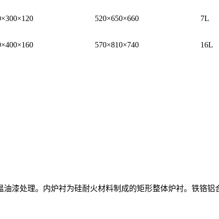
0×300×120
520×650×660
7L
0×400×160
570×810×740
16L
温油漆处理。内炉衬为硅耐火材料制成的矩形整体炉衬。铁铬铝