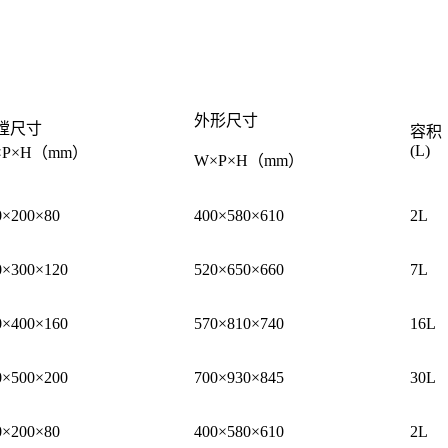
外形尺寸
膛尺寸
容积
(L)
×P×H（mm）
W×P×H（mm）
0×200×80
400×580×610
2L
0×300×120
520×650×660
7L
0×400×160
570×810×740
16L
0×500×200
700×930×845
30L
0×200×80
400×580×610
2L