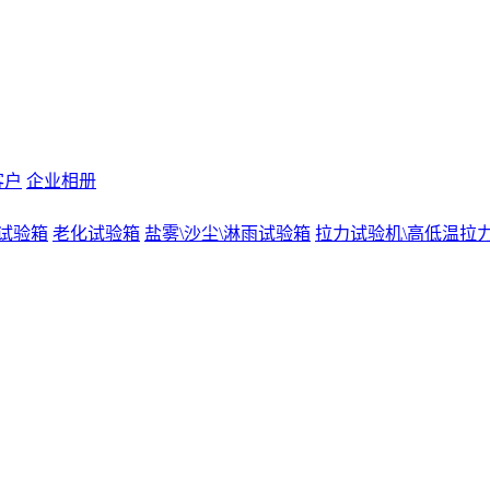
客户
企业相册
试验箱
老化试验箱
盐雾\沙尘\淋雨试验箱
拉力试验机\高低温拉