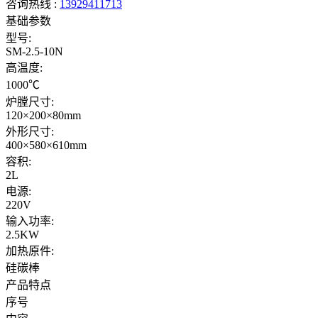
咨询热线 :
13929411713
基础参数
型号:
SM-2.5-10N
高温度:
1000℃
炉膛尺寸:
120×200×80mm
外形尺寸:
400×580×610mm
容积:
2L
电源:
220V
输入功率:
2.5KW
加热原件:
硅碳棒
产品特点
序号