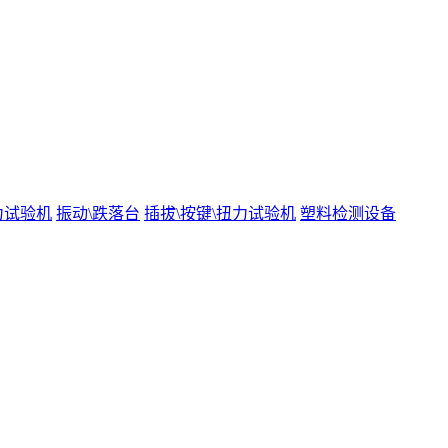
力试验机
振动\跌落台
插拔\按键\扭力试验机
塑料检测设备